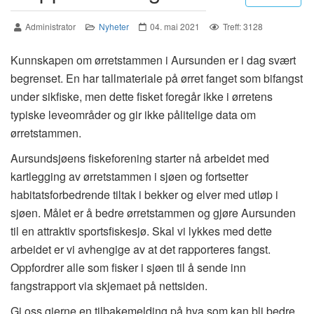
Administrator
Nyheter
04. mai 2021
Treff: 3128
Kunnskapen om ørretstammen i Aursunden er i dag svært
begrenset. En har tallmateriale på ørret fanget som bifangst
under sikfiske, men dette fisket foregår ikke i ørretens
typiske leveområder og gir ikke pålitelige data om
ørretstammen.
Aursundsjøens fiskeforening starter nå arbeidet med
kartlegging av ørretstammen i sjøen og fortsetter
habitatsforbedrende tiltak i bekker og elver med utløp i
sjøen. Målet er å bedre ørretstammen og gjøre Aursunden
til en attraktiv sportsfiskesjø. Skal vi lykkes med dette
arbeidet er vi avhengige av at det rapporteres fangst.
Oppfordrer alle som fisker i sjøen til å sende inn
fangstrapport via skjemaet på nettsiden.
Gi oss gjerne en tilbakemelding på hva som kan bli bedre