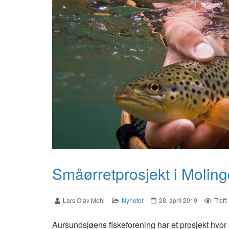
Småørretprosjekt i Molin
Lars Olav Mehl
Nyheter
28. april 2019
Treff
Aursundsjøens fiskeforening har et prosjekt hvor e