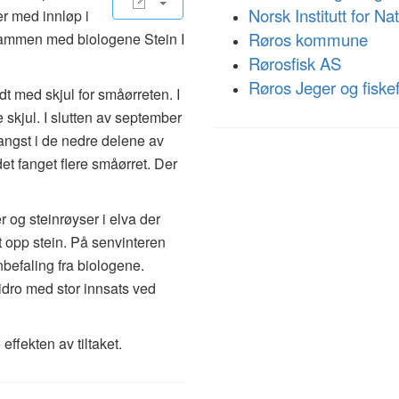
Norsk Institutt for N
er med innløp i
Røros kommune
 sammen med biologene Stein I
Rørosfisk AS
Røros Jeger og fiske
dt med skjul for småørreten. I
e skjul. I slutten av september
fangst i de nedre delene av
det fanget flere småørret. Der
r og steinrøyser i elva der
 opp stein. På senvinteren
anbefaling fra biologene.
dro med stor innsats ved
effekten av tiltaket.