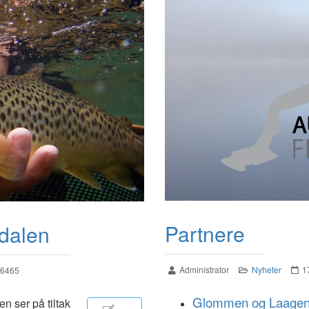
Partnere
gdalen
Administrator
Nyheter
1
: 6465
Glommen og Laagens
n ser på tiltak