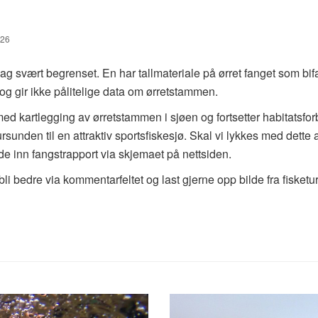
126
svært begrenset. En har tallmateriale på ørret fanget som bifa
 og gir ikke pålitelige data om ørretstammen.
ed kartlegging av ørretstammen i sjøen og fortsetter habitatsforb
sunden til en attraktiv sportsfiskesjø. Skal vi lykkes med dette 
ende inn fangstrapport via skjemaet på nettsiden.
i bedre via kommentarfeltet og last gjerne opp bilde fra fisketu
>