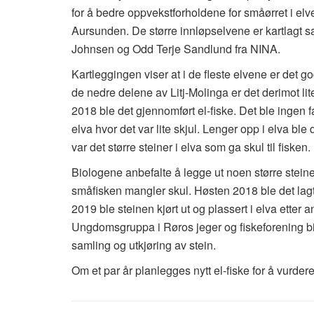
for å bedre oppvekstforholdene for småørret i elv
Aursunden. De større innløpselvene er kartlagt
Johnsen og Odd Terje Sandlund fra NINA.
Kartleggingen viser at i de fleste elvene er det go
de nedre delene av Litj-Molinga er det derimot lit
2018 ble det gjennomført el-fiske. Det ble ingen 
elva hvor det var lite skjul. Lenger opp i elva ble 
var det større steiner i elva som ga skul til fisken.
Biologene anbefalte å legge ut noen større steine
småfisken mangler skul. Høsten 2018 ble det lagt
2019 ble steinen kjørt ut og plassert i elva etter 
Ungdomsgruppa i Røros jeger og fiskeforening bi
samling og utkjøring av stein.
Om et par år planlegges nytt el-fiske for å vurdere 