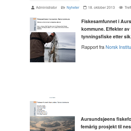
Administrator
Nyheter
18. oktober 2013
Tref
Fiskesamfunnet i Aur
kommune. Effekter av
tynningsfiske etter sik
Rapport fra
Norsk Instit
Aursundsjøens fiskefor
femårig prosjekt til nes