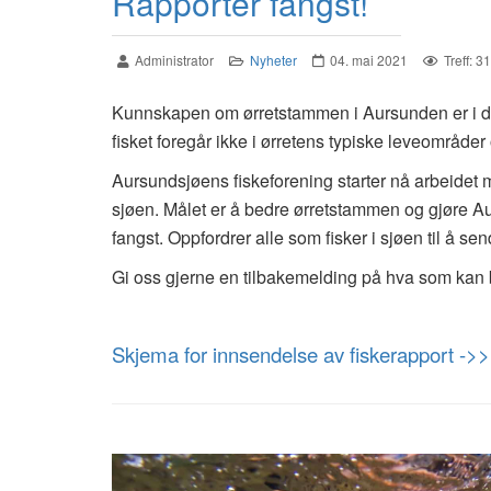
Rapporter fangst!
Administrator
Nyheter
04. mai 2021
Treff: 3
Kunnskapen om ørretstammen i Aursunden er i dag 
fisket foregår ikke i ørretens typiske leveområder
Aursundsjøens fiskeforening starter nå arbeidet m
sjøen. Målet er å bedre ørretstammen og gjøre Aur
fangst. Oppfordrer alle som fisker i sjøen til å s
Gi oss gjerne en tilbakemelding på hva som kan bl
Skjema for innsendelse av fiskerapport ->